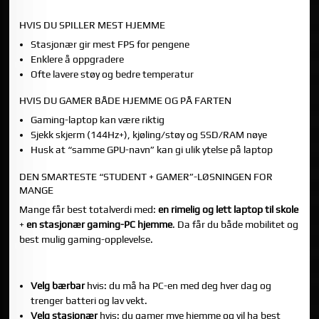
5) GAMING: HVA BØR DU VELGE?
HVIS DU SPILLER MEST HJEMME
Stasjonær gir mest FPS for pengene
Enklere å oppgradere
Ofte lavere støy og bedre temperatur
HVIS DU GAMER BÅDE HJEMME OG PÅ FARTEN
Gaming-laptop kan være riktig
Sjekk skjerm (144Hz+), kjøling/støy og SSD/RAM nøye
Husk at “samme GPU-navn” kan gi ulik ytelse på laptop
DEN SMARTESTE “STUDENT + GAMER”-LØSNINGEN FOR
MANGE
Mange får best totalverdi med:
en rimelig og lett laptop til skole
+
en stasjonær gaming-PC hjemme
. Da får du både mobilitet og
best mulig gaming-opplevelse.
EN RASK BESLUTNINGSGUIDE
Velg bærbar
hvis: du må ha PC-en med deg hver dag og
trenger batteri og lav vekt.
Velg stasjonær
hvis: du gamer mye hjemme og vil ha best