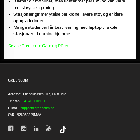
Bærbar gir mobilitet, men koster mer per FPS og kan være
mer støyete i gaming
Stasjonær gir mer ytelse per krone, lavere støy og enklere
oppgraderinger
Mange studenter får best løsning med laptop til skole +
stasjonær til gaming hjemme
Se alle Greencom Gaming PC-er
GREENCOM
Adresse:
Enebakkveien 307, 1188 Oslo
Telefon:
+47 40 00 01 61
E-mail:
support@greencom.no
CVR:
928069249MVA