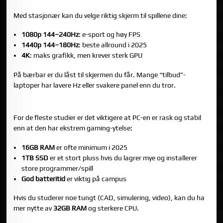
FLEKSIBILITET
Med stasjonær kan du velge riktig skjerm til spillene dine:
1080p 144–240Hz
: e-sport og høy FPS
1440p 144–180Hz
: beste allround i 2025
4K
: maks grafikk, men krever sterk GPU
På bærbar er du låst til skjermen du får. Mange “tilbud”-
laptoper har lavere Hz eller svakere panel enn du tror.
4) SKOLEBRUK: HVA ER “NOK” YTELSE?
For de fleste studier er det viktigere at PC-en er rask og stabil
enn at den har ekstrem gaming-ytelse:
16GB RAM
er ofte minimum i 2025
1TB SSD
er et stort pluss hvis du lagrer mye og installerer
store programmer/spill
God batteritid
er viktig på campus
Hvis du studerer noe tungt (CAD, simulering, video), kan du ha
mer nytte av
32GB RAM
og sterkere CPU.