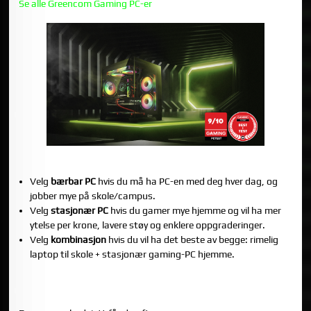
Se alle Greencom Gaming PC-er
DEN KORTE KONKLUSJONEN
Velg
bærbar PC
hvis du må ha PC-en med deg hver dag, og
jobber mye på skole/campus.
Velg
stasjonær PC
hvis du gamer mye hjemme og vil ha mer
ytelse per krone, lavere støy og enklere oppgraderinger.
Velg
kombinasjon
hvis du vil ha det beste av begge: rimelig
laptop til skole + stasjonær gaming-PC hjemme.
1) YTELSE PER KRONE: STASJONÆR VINNER NESTEN
ALLTID