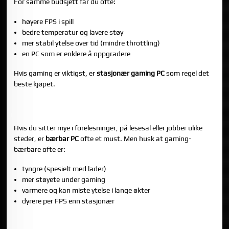
For samme budsjett får du ofte:
høyere FPS i spill
bedre temperatur og lavere støy
mer stabil ytelse over tid (mindre throttling)
en PC som er enklere å oppgradere
Hvis gaming er viktigst, er
stasjonær gaming PC
som regel det
beste kjøpet.
2) MOBILITET: BÆRBAR VINNER HVIS DU FAKTISK
TRENGER DEN
Hvis du sitter mye i forelesninger, på lesesal eller jobber ulike
steder, er
bærbar PC
ofte et must. Men husk at gaming-
bærbare ofte er:
tyngre (spesielt med lader)
mer støyete under gaming
varmere og kan miste ytelse i lange økter
dyrere per FPS enn stasjonær
3) SKJERM OG OPPLEVELSE: STASJONÆR GIR DEG