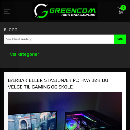
Gå
0
til
indhold
BLOGG
Vis kategorier
HOVEDSIDEN
BÆRBAR ELLER STASJONÆR PC: HVA BØR DU
GREENCOM
VELGE TIL GAMING OG SKOLE
STASJONÆR GAMING PC KJØPSGUIDE