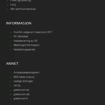
Frakt og levering
FAQ
Vårt samfunnsansvar
INFORMASJON
Hvorfor velge en Greencom PC?
PC-Verksted
Hastelevering av PC
Betalingsinformasjon
Nedlastingssenter
ANNET
Ambassadørprogram
B2B Sales Inquiry
Ledige stillinger
XFOIL
greencom.se
greencom.dk
greencom.fi