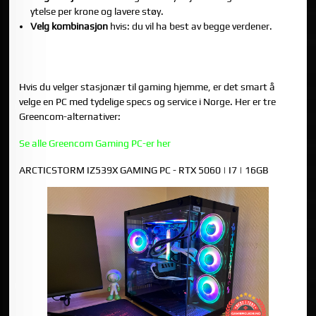
ytelse per krone og lavere støy.
Velg kombinasjon
hvis: du vil ha best av begge verdener.
VIL DU HA EN STASJONÆR GAMING-PC MED MYE YTELSE
PER KRONE?
Hvis du velger stasjonær til gaming hjemme, er det smart å
velge en PC med tydelige specs og service i Norge. Her er tre
Greencom-alternativer:
Se alle Greencom Gaming PC-er her
ARCTICSTORM IZ539X GAMING PC - RTX 5060 | I7 | 16GB