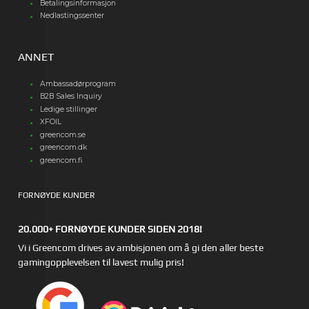
Betalingsinformasjon
Nedlastingssenter
ANNET
Ambassadørprogram
B2B Sales Inquiry
Ledige stillinger
XFOIL
greencom.se
greencom.dk
greencom.fi
FORNØYDE KUNDER
20.000+ FORNØYDE KUNDER SIDEN 2018!
Vi i Greencom drives av ambisjonen om å gi den aller beste
gamingopplevelsen til lavest mulig pris!