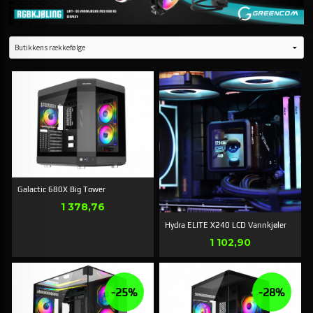
Galactic 680X Big Tower
Pris
1 378,76
Hydra ELITE X240 LCD Vannkjøler
Pris
1 102,90
-25%
-28%