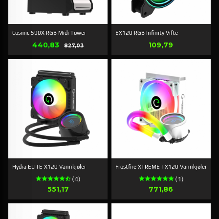
Cosmic 590X RGB Midi Tower
EX120 RGB Infinity Vifte
Tilbud
Pris
440,83
Rabat
109,79
827,03
Hydra ELITE X120 Vannkjøler
Frostfire XTREME TX120 Vannkjøler
(4)
(1)
Pris
Pris
551,17
771,86