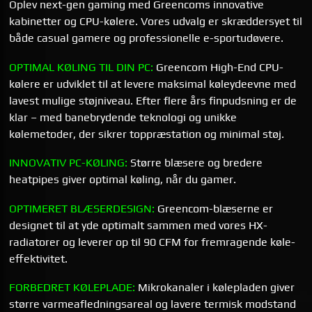
Oplev next-gen gaming med Greencoms innovative
kabinetter og CPU-kølere. Vores udvalg er skræddersyet til
både casual gamere og professionelle e-sportudøvere.
OPTIMAL KØLING TIL DIN PC:
Greencom High-End CPU-
kølere er udviklet til at levere maksimal køle­ydeevne med
lavest mulige støjniveau. Efter flere års finpudsning er de
klar – med banebrydende teknologi og unikke
kølemetoder, der sikrer toppræstation og minimal støj.
INNOVATIV PC-KØLING:
Større blæsere og bredere
heatpipes giver optimal køling, når du gamer.
OPTIMERET BLÆSERDESIGN:
Greencom-blæserne er
designet til at yde optimalt sammen med vores HX-
radiatorer og leverer op til 90 CFM for fremragende køle­
effektivitet.
FORBEDRET KØLEPLADE:
Mikrokanaler i kølepladen giver
større varmeafledningsareal og lavere termisk modstand