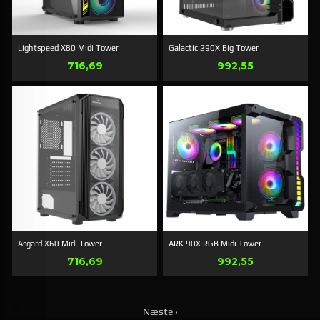
Lightspeed X80 Midi Tower
Galactic 290X Big Tower
Pris
Pris
716,69
992,55
Asgard X60 Midi Tower
ARK 90X RGB Midi Tower
Pris
Pris
716,69
992,55
Næste ›