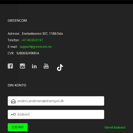
GREENCOM
Adresse:
Enebakkveien 307, 1188 Oslo
Telefon:
+47 40 00 01 61
E-mail:
support@greencom.no
CVR:
928069249MVA
DIN KONTO
EMAILADRESSE
KODEORD
Glemt kodeord