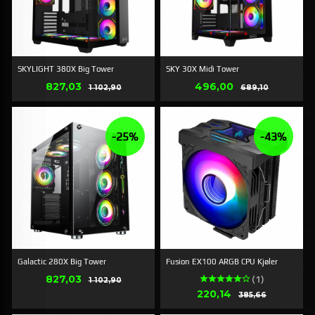
SKYLIGHT 380X Big Tower
SKY 30X Midi Tower
Tilbud
Tilbud
827,03
Rabat
496,00
Rabat
1 102,90
689,10
-25%
-43%
Galactic 280X Big Tower
Fusion EX100 ARGB CPU Kjøler
Tilbud
827,03
Rabat
(1)
1 102,90
Tilbud
220,14
Rabat
385,66