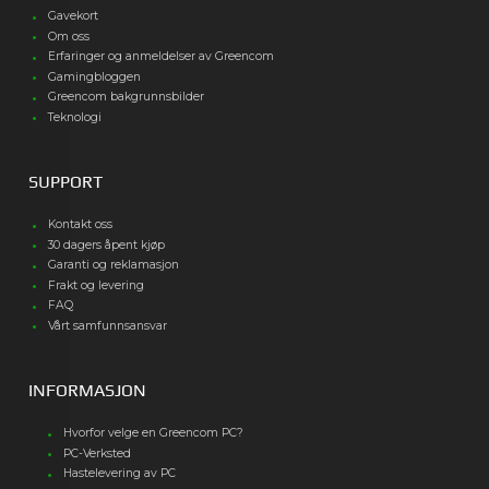
Gavekort
Om oss
Erfaringer og anmeldelser av Greencom
Gamingbloggen
Greencom bakgrunnsbilder
Teknologi
SUPPORT
Kontakt oss
30 dagers åpent kjøp
Garanti og reklamasjon
Frakt og levering
FAQ
Vårt samfunnsansvar
INFORMASJON
Hvorfor velge en Greencom PC?
PC-Verksted
Hastelevering av PC