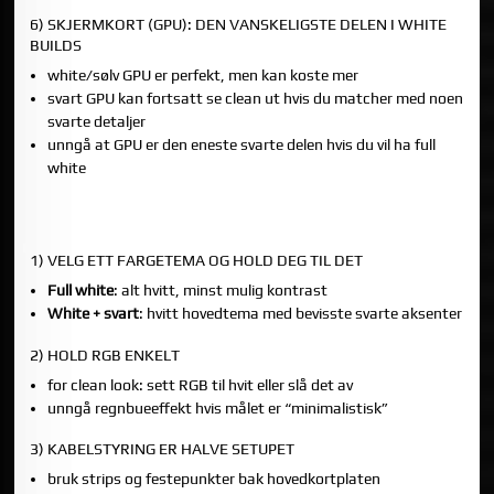
6) SKJERMKORT (GPU): DEN VANSKELIGSTE DELEN I WHITE
BUILDS
white/sølv GPU er perfekt, men kan koste mer
svart GPU kan fortsatt se clean ut hvis du matcher med noen
svarte detaljer
unngå at GPU er den eneste svarte delen hvis du vil ha full
white
DEL 2: TIPS FOR ET HVITT GAMING-SETUP SOM SER
GJENNOMFØRT UT
1) VELG ETT FARGETEMA OG HOLD DEG TIL DET
Full white
: alt hvitt, minst mulig kontrast
White + svart
: hvitt hovedtema med bevisste svarte aksenter
2) HOLD RGB ENKELT
for clean look: sett RGB til hvit eller slå det av
unngå regnbueeffekt hvis målet er “minimalistisk”
3) KABELSTYRING ER HALVE SETUPET
bruk strips og festepunkter bak hovedkortplaten