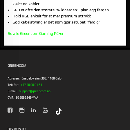
kjøler og kabler
GPU er ofte den største “wildcarden”, planlegg fargen
Hold RGB enkelt for et mer premium uttrykk
God kabelstyring er det som gjør setupet “ferdig”
Se alle Greencom Gaming PC-er
GREENCOM
Adresse:
Enebakkveien 307, 1188 Oslo
Telefon:
+47 40 00 01 61
E-mail:
support@greencom.no
CVR:
928069249MVA
DIN KONTO