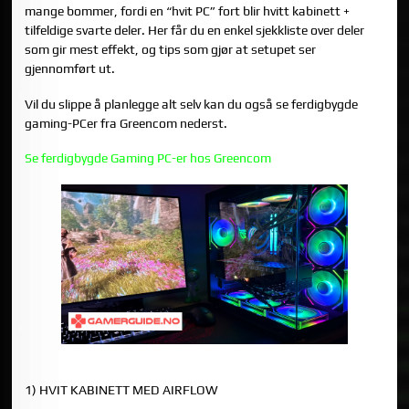
mange bommer, fordi en “hvit PC” fort blir hvitt kabinett +
tilfeldige svarte deler. Her får du en enkel sjekkliste over deler
som gir mest effekt, og tips som gjør at setupet ser
gjennomført ut.
Vil du slippe å planlegge alt selv kan du også se ferdigbygde
gaming-PCer fra Greencom nederst.
Se ferdigbygde Gaming PC-er hos Greencom
DEL 1: DELER SOM GJØR WHITE GAMING PC “CLEAN”
1) HVIT KABINETT MED AIRFLOW