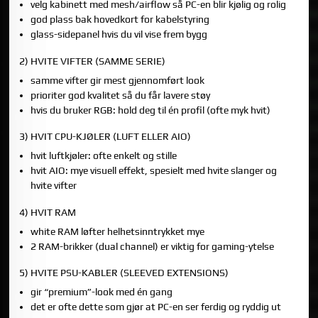
velg kabinett med mesh/airflow så PC-en blir kjølig og rolig
god plass bak hovedkort for kabelstyring
glass-sidepanel hvis du vil vise frem bygg
2) HVITE VIFTER (SAMME SERIE)
samme vifter gir mest gjennomført look
prioriter god kvalitet så du får lavere støy
hvis du bruker RGB: hold deg til én profil (ofte myk hvit)
3) HVIT CPU-KJØLER (LUFT ELLER AIO)
hvit luftkjøler: ofte enkelt og stille
hvit AIO: mye visuell effekt, spesielt med hvite slanger og
hvite vifter
4) HVIT RAM
white RAM løfter helhetsinntrykket mye
2 RAM-brikker (dual channel) er viktig for gaming-ytelse
5) HVITE PSU-KABLER (SLEEVED EXTENSIONS)
gir “premium”-look med én gang
det er ofte dette som gjør at PC-en ser ferdig og ryddig ut