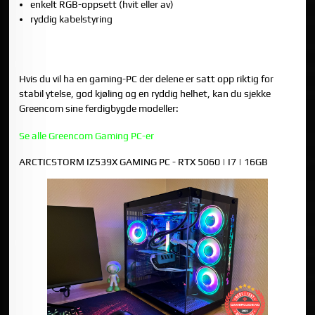
enkelt RGB-oppsett (hvit eller av)
ryddig kabelstyring
VIL DU HELLER HA EN FERDIGBYGD GAMING-PC OG SLIPPE
PLANLEGGING?
Hvis du vil ha en gaming-PC der delene er satt opp riktig for
stabil ytelse, god kjøling og en ryddig helhet, kan du sjekke
Greencom sine ferdigbygde modeller:
Se alle Greencom Gaming PC-er
ARCTICSTORM IZ539X GAMING PC - RTX 5060 | I7 | 16GB