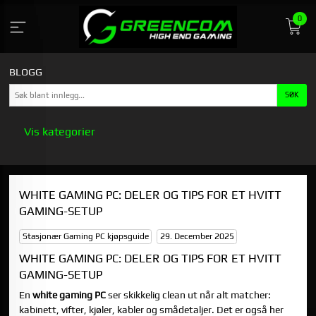
Gå
0
til
indhold
BLOGG
Vis kategorier
HOVEDSIDEN
WHITE GAMING PC: DELER OG TIPS FOR ET HVITT
GREENCOM
GAMING-SETUP
STASJONÆR GAMING PC KJØPSGUIDE
Stasjonær Gaming PC kjøpsguide
29. December 2025
WHITE GAMING PC: DELER OG TIPS FOR ET HVITT
GAMING-SETUP
En
white gaming PC
ser skikkelig clean ut når alt matcher:
kabinett, vifter, kjøler, kabler og smådetaljer. Det er også her