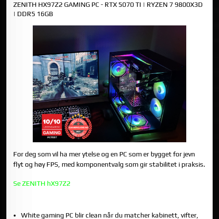
ZENITH HX97Z2 GAMING PC - RTX 5070 TI | RYZEN 7 9800X3D
| DDR5 16GB
For deg som vil ha mer ytelse og en PC som er bygget for jevn
flyt og høy FPS, med komponentvalg som gir stabilitet i praksis.
Se ZENITH hX97Z2
OPPSUMMERING
White gaming PC blir clean når du matcher kabinett, vifter,