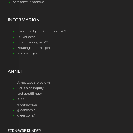
Vårt samfunnsansvar
INFORMASJON
Hvorfor velge en Greencom PC?
PC-Verksted
Hastelevering av PC
Betalingsinformasjon
Nedlastingssenter
ANNET
Ambassadørprogram
B2B Sales Inquiry
Ledige stillinger
XFOIL
greencom.se
greencom.dk
greencom.fi
FORNØYDE KUNDER