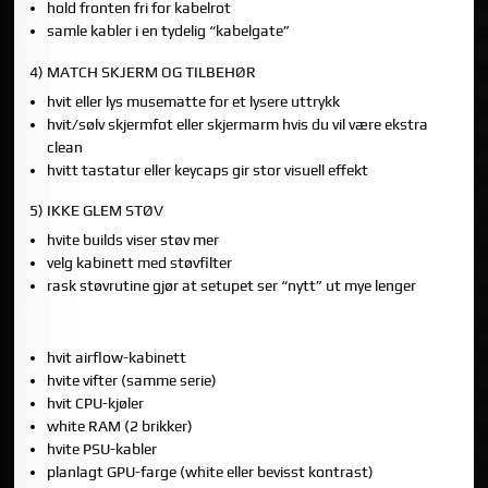
hold fronten fri for kabelrot
samle kabler i en tydelig “kabelgate”
4) MATCH SKJERM OG TILBEHØR
hvit eller lys musematte for et lysere uttrykk
hvit/sølv skjermfot eller skjermarm hvis du vil være ekstra
clean
hvitt tastatur eller keycaps gir stor visuell effekt
5) IKKE GLEM STØV
hvite builds viser støv mer
velg kabinett med støvfilter
rask støvrutine gjør at setupet ser “nytt” ut mye lenger
COPY/PASTE SJEKKLISTE: WHITE GAMING PC
hvit airflow-kabinett
hvite vifter (samme serie)
hvit CPU-kjøler
white RAM (2 brikker)
hvite PSU-kabler
planlagt GPU-farge (white eller bevisst kontrast)