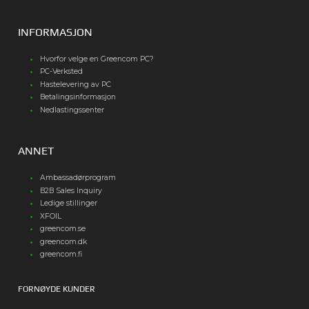
INFORMASJON
Hvorfor velge en Greencom PC?
PC-Verksted
Hastelevering av PC
Betalingsinformasjon
Nedlastingssenter
ANNET
Ambassadørprogram
B2B Sales Inquiry
Ledige stillinger
XFOIL
greencom.se
greencom.dk
greencom.fi
FORNØYDE KUNDER