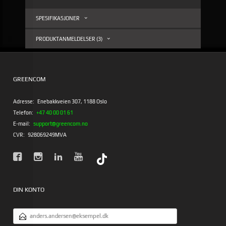
SPESIFIKASJONER
PRODUKTANMELDELSER (3)
GREENCOM
Adresse:
Enebakkveien 307, 1188 Oslo
Telefon:
+47 40 00 01 61
E-mail:
support@greencom.no
CVR:
928069249MVA
DIN KONTO
EMAILADRESSE