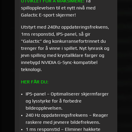
UTVIKLET FOR Å MAKSIMERE:
Ta
spillopplevelsen til et nytt nivå med
Galactic E-sport skjermer!
Utstyrt med 240hz oppdateringsfrekvens,
1ms responstid, IPS-panel, så gir
"Galactic" deg konkurransefortrinnet du
trenger for å vinne i spillet. Nyt lynrask og
jevn spilling med krystallklare farger og
innebygd NVIDIA G-Sync-kompatibel
teknologi.
HER FÅR DU:
IPS-panel – Optimaliserer skjermfarger
og lysstyrke for å forbedre
bildeopplevelsen.
240 Hz oppdateringsfrekvens – Reager
raskere med jevnere bildefrekvens.
1 ms responstid – Eliminer hakkete