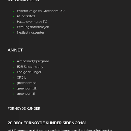
Hvorfor velge en Greencom PC?
PC-Verksted
Hastelevering av PC
Betalingsinformasjon
Nedlastingssenter
ANNET
Ambassadørprogram
B2B Sales Inquiry
Ledige stillinger
XFOIL
greencom.se
greencom.dk
greencom.fi
FORNØYDE KUNDER
20.000+ FORNØYDE KUNDER SIDEN 2018!
Vi i Greencom drives av ambisjonen om å gi den aller beste