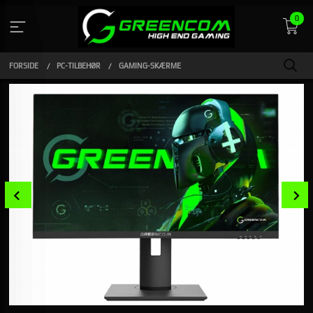
Gå
0
til
indhold
FORSIDE
PC-TILBEHØR
GAMING-SKÆRME
Prev