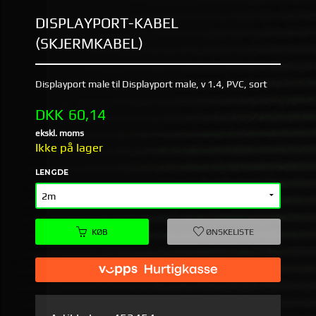
DISPLAYPORT-KABEL
(SKJERMKABEL)
Displayport male til Displayport male, v 1.4, PVC, sort
Pris
DKK
60,14
ekskl. moms
Ikke på lager
LENGDE
KØB
ØNSKELISTE