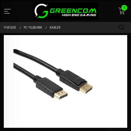
Gå
0
til
indhold
FORSIDE
PC-TILBEHØR
KABLER