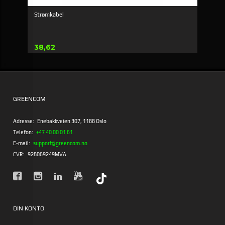
Strømkabel
Pris
38,62
GREENCOM
Adresse:
Enebakkveien 307, 1188 Oslo
Telefon:
+47 40 00 01 61
E-mail:
support@greencom.no
CVR:
928069249MVA
DIN KONTO