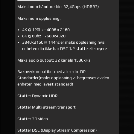
Maksimum båndbredde: 32,4Gbps (HDBR3)
Maksimum oppløsning:
4K @ 120hz - 4096 x 2160
8K @ 60hz - 7680x4320
3840x2160 @ 144hz er maks oppløsning hvis
enheten din ikke har DSC 1.2 støtte eller nyere
Maks audio output: 32 kanals 1536kHz
Bakoverkompatibel med alle eldre DP
Standarder(maks oppløsning vil begrenses av den
enheten med lavest standard)
Støtter Dynamic HDR
Støtter Multi-stream transport
Støtter 3D video
Støtter DSC (Display Stream Compression)