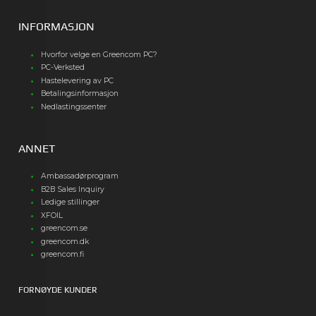
INFORMASJON
Hvorfor velge en Greencom PC?
PC-Verksted
Hastelevering av PC
Betalingsinformasjon
Nedlastingssenter
ANNET
Ambassadørprogram
B2B Sales Inquiry
Ledige stillinger
XFOIL
greencom.se
greencom.dk
greencom.fi
FORNØYDE KUNDER