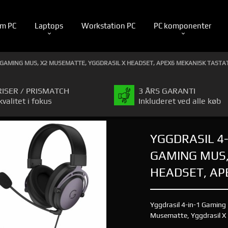
m PC
Laptops
Workstation PC
PC komponenter
X GAMING MUS, X2 MUSEMATTE, YGGDRASIL X HEADSET, APEX6 MEKANISK TASTA
RISER / PRISMATCH
3 ÅRS GARANTI
kvalitet i fokus
Inkluderet ved alle køb
YGGDRASIL 4-
GAMING MUS,
HEADSET, AP
Yggdrasil 4-in-1 Gaming
Musematte, Yggdrasil X