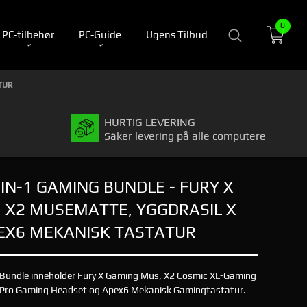
0
PC-tilbehør
PC-Guide
Ugens Tilbud
TUR
HURTIG LEVERING
Säker levering på alle computere
IN-1 GAMING BUNDLE - FURY X
 X2 MUSEMATTE, YGGDRASIL X
EX6 MEKANISK TASTATUR
 Bundle inneholder Fury X Gaming Mus, X2 Cosmic XL-Gaming
 Pro Gaming Headset og Apex6 Mekanisk Gamingtastatur.