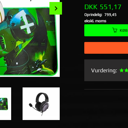
Tilbud
Next
DKK
551,17
Oprindelig:
799,45
Rabat
ekskl. moms
KØB
Vurdering: