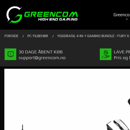
Gå
Luk
PRODUKTER
til
Greenco
indhold
FORSIDE
PC-TILBEHØR
YGGDRASIL 4-IN-1 GAMING BUNDLE - FURY 
30 DAGE ÅBENT KØB
LAVE P
support@greencom.no
Pris og 