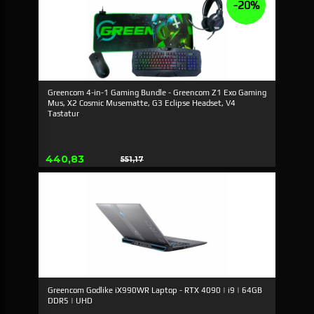
-20%
Greencom 4-in-1 Gaming Bundle - Greencom Z1 Exo Gaming
Mus, X2 Cosmic Musematte, G3 Eclipse Headset, V4
Tastatur
Tilbud
440,83
551,17
Rabat
Greencom Godlike iX990WR Laptop - RTX 4090 | i9 | 64GB
DDR5 | UHD