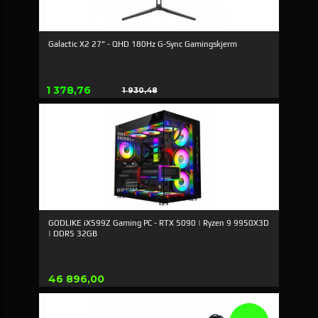
Galactic X2 27" - QHD 180Hz G-Sync Gamingskjerm
Tilbud
1 378,76
1 930,48
Rabat
GODLIKE iX599Z Gaming PC - RTX 5090 | Ryzen 9 9950X3D
| DDR5 32GB
Pris
46 896,00