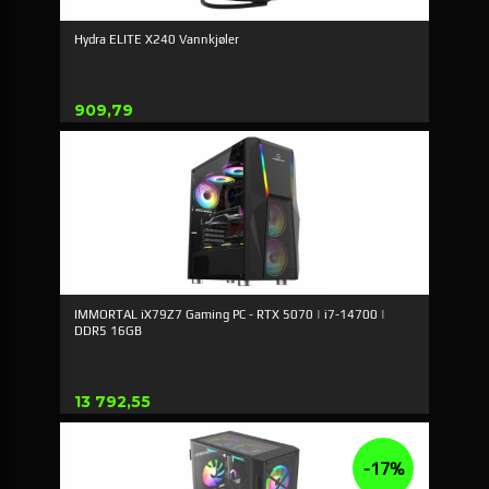
Hydra ELITE X240 Vannkjøler
Pris
909,79
IMMORTAL iX79Z7 Gaming PC - RTX 5070 | i7-14700 |
DDR5 16GB
Pris
13 792,55
-17%