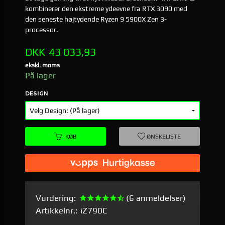
kombinerer den ekstreme ydeevne fra RTX 3090 med
den seneste højtydende Ryzen 9 5900X Zen 3-
processor.
Pris
DKK
43 033,93
ekskl. moms
På lager
DESIGN
KØB
ØNSKELISTE
Vurdering:
(6 anmeldelser)
Artikkelnr.:
iZ790C