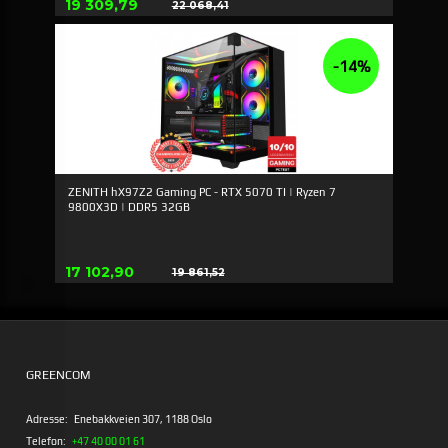
Tilbud
19 309,79
22 068,41
Rabat
-14%
ZENITH hX97Z2 Gaming PC - RTX 5070 TI | Ryzen 7
9800X3D | DDR5 32GB
Tilbud
17 102,90
19 861,52
Rabat
GREENCOM
Adresse:
Enebakkveien 307, 1188 Oslo
Telefon:
+47 40 00 01 61