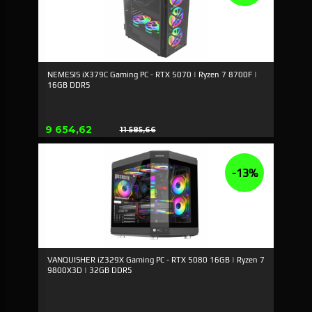
NEMESIS iX379C Gaming PC - RTX 5070 | Ryzen 7 8700F |
16GB DDR5
Tilbud
9 654,62
11 585,66
Rabat
-13%
VANQUISHER iZ329X Gaming PC - RTX 5080 16GB | Ryzen 7
9800X3D | 32GB DDR5