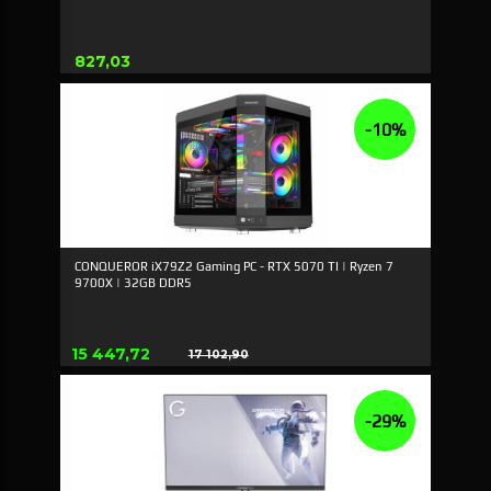
Pris
827,03
-10%
CONQUEROR iX79Z2 Gaming PC - RTX 5070 TI | Ryzen 7
9700X | 32GB DDR5
Tilbud
15 447,72
17 102,90
Rabat
-29%