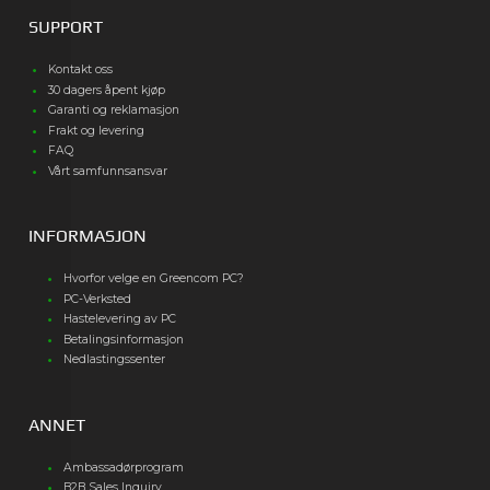
SUPPORT
Kontakt oss
30 dagers åpent kjøp
Garanti og reklamasjon
Frakt og levering
FAQ
Vårt samfunnsansvar
INFORMASJON
Hvorfor velge en Greencom PC?
PC-Verksted
Hastelevering av PC
Betalingsinformasjon
Nedlastingssenter
ANNET
Ambassadørprogram
B2B Sales Inquiry