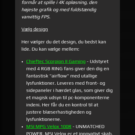
formår at spille i 4K opløsning, den
højeste grafik og med fuldstændig
vanvittig FPS.
Vælg design
Her vælger du det design, du bedst kan
lide. Du kan vælge mellem:
Chieftec Scorpion II Gaming
- Udstyret
med 4 RGB RING fans giver den dig en
fantastisk "airflow" med utallige
lysfunktioner. Leveres med front- og
sidepaneler i hærdet glas, som giver dig
et magisk udsyn til pc-komponenterne
indeni. Her får du en kontrol til at
justere blæserhastigheden og
lysfunktionerne.
MSI MPG Velox 100R
- UNMATCHED
POWER. MSI Velox er et innovativt skab,