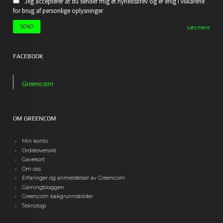
Jeg accepterer at du sender mig et nyhedsbrev og er enig i vilkårene
for brug af personlige oplysninger
Læs mere
FACEBOOK
Greencom
OM GREENCOM
Min konto
Ordreoversikt
Gavekort
Om oss
Erfaringer og anmeldelser av Greencom
Gamingbloggen
Greencom bakgrunnsbilder
Teknologi