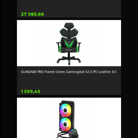
Pris
27 585,66
GUNGNIR PRO Forest Green Gamingstol V2.0 PU Leather X3
Pris
1 599,45