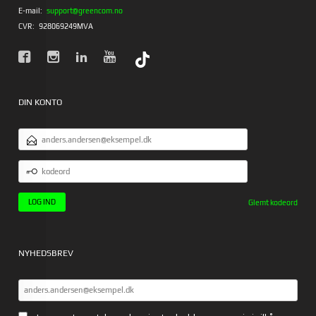
E-mail:
support@greencom.no
CVR:
928069249MVA
DIN KONTO
EMAILADRESSE
KODEORD
Glemt kodeord
NYHEDSBREV