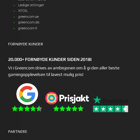
Ledige stillinger
XFOIL
greencom.se
greencom.dk
greencom.fi
FORNØYDE KUNDER
20.000+ FORNØYDE KUNDER SIDEN 2018!
Vi i Greencom drives av ambisjonen om å gi den aller beste
gamingopplevelsen til lavest mulig pris!
PARTNERE