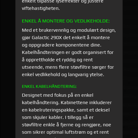
enkelt tilpasse lyseffekter og justere
viftehastigheten.
ENKEL Å MONTERE OG VEDLIKEHOLDE:
Med et brukervennlig og modulært design,
gjør Galactic 290X det enkelt å montere
og oppgradere komponentene dine.
Kabelhåndteringen er godt organisert for
å opprettholde et ryddig og rent
utseende, mens flere støvfiltre sørger for
enkel vedlikehold og langvarig ytelse.
ENKEL KABELHÅNDTERING:
Designet med fokus på en enkel
kabelhåndtering. Kabinettene inkluderer
en kabelruteringspakke, samt et deksel
som skjuler kabler. I tillegg så er
støvfiltre enkle å fjerne og rengjøre, noe
som sikrer optimal luftstrøm og et rent