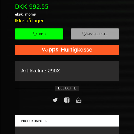
Pris
DKK
992,55
ekskl. moms
Ikke på lager
KØB
ØNSKELISTE
Artikkelnr.:
290X
DEL DETTE
PRODUKTINFO