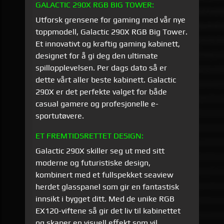
GALACTIC 290X RGB BIG TOWER:
Utforsk grensene for gaming med vår nye
toppmodell, Galactic 290X RGB Big Tower.
Et innovativt og kraftig gaming kabinett,
designet for å gi deg den ultimate
spillopplevelsen. Per dags dato så er
dette vårt aller beste kabinett. Galactic
290X er det perfekte valget for både
casual gamere og profesjonelle e-
sportutøvere.
ET FREMTIDSRETTET DESIGN:
Galactic 290X skiller seg ut med sitt
moderne og futuristiske design,
kombinert med et fullspekket seaview
herdet glasspanel som gir en fantastisk
innsikt i bygget ditt. Med de unike RGB
EX120-viftene så gir det liv til kabinettet
og skaper en visuell effekt som vil