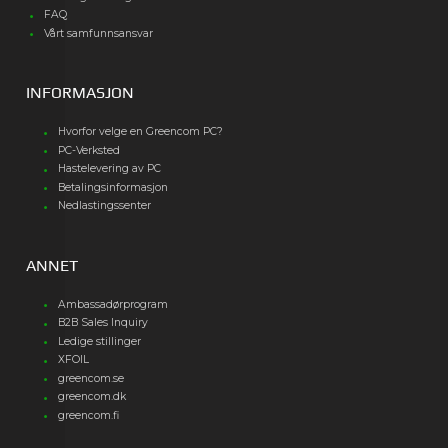
FAQ
Vårt samfunnsansvar
INFORMASJON
Hvorfor velge en Greencom PC?
PC-Verksted
Hastelevering av PC
Betalingsinformasjon
Nedlastingssenter
ANNET
Ambassadørprogram
B2B Sales Inquiry
Ledige stillinger
XFOIL
greencom.se
greencom.dk
greencom.fi