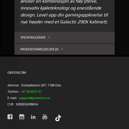
ønsker en kombinasjon av høy ytelse,
innovativ kjøleteknologi og enestående
design. Level opp din gamingopplevelse til
nye høyder med et Galactic 290X kabinett.
SPESIFIKASJONER
PRODUKTANMELDELSER (0)
GREENCOM
Adresse:
Enebakkveien 307, 1188 Oslo
Telefon:
+47 40 00 01 61
E-mail:
support@greencom.no
CVR:
928069249MVA