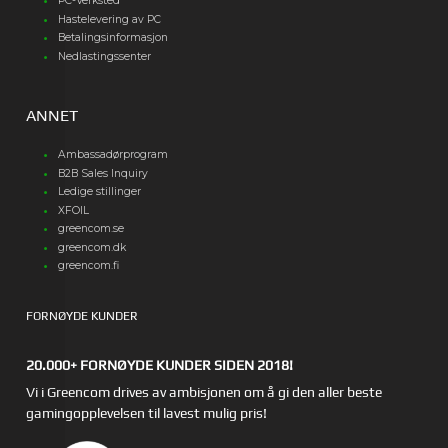
PC-Verksted
Hastelevering av PC
Betalingsinformasjon
Nedlastingssenter
ANNET
Ambassadørprogram
B2B Sales Inquiry
Ledige stillinger
XFOIL
greencom.se
greencom.dk
greencom.fi
FORNØYDE KUNDER
20.000+ FORNØYDE KUNDER SIDEN 2018!
Vi i Greencom drives av ambisjonen om å gi den aller beste
gamingopplevelsen til lavest mulig pris!