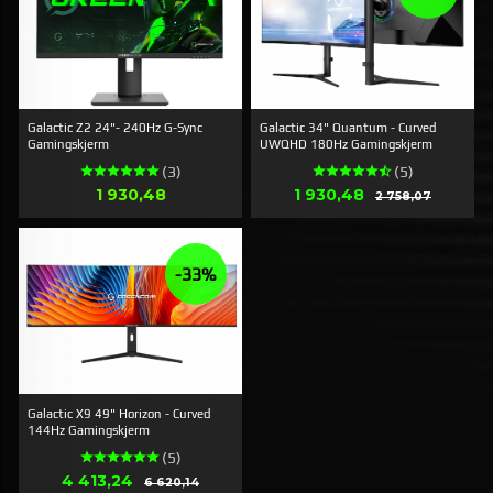
Galactic Z2 24"- 240Hz G-Sync
Galactic 34" Quantum - Curved
Gamingskjerm
UWQHD 180Hz Gamingskjerm
(3)
(5)
Pris
Tilbud
1 930,48
1 930,48
Rabat
2 758,07
-33%
Galactic X9 49" Horizon - Curved
144Hz Gamingskjerm
(5)
Tilbud
4 413,24
Rabat
6 620,14