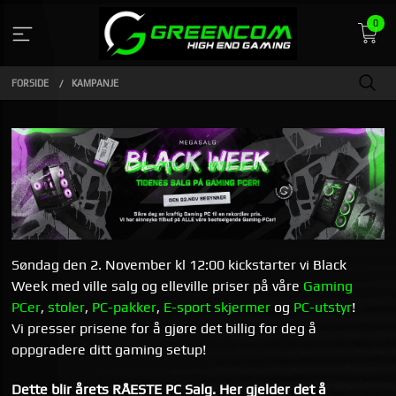
Gå
0
til
indhold
FORSIDE
KAMPANJE
Søndag den 2. November kl 12:00 kickstarter vi Black
Week med ville salg og elleville priser på våre
Gaming
PCer
,
stoler
,
PC-pakker
,
E-sport skjermer
og
PC-utstyr
!
Vi presser prisene for å gjøre det billig for deg å
oppgradere ditt gaming setup!
Dette blir årets RÅESTE PC Salg. Her gjelder det å