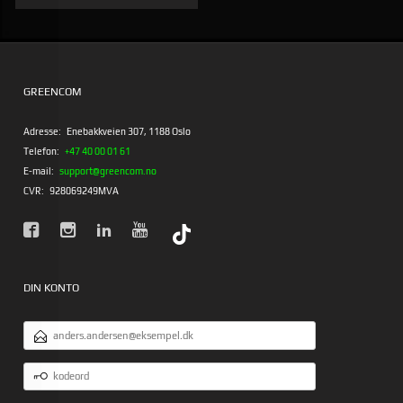
GREENCOM
Adresse:
Enebakkveien 307, 1188 Oslo
Telefon:
+47 40 00 01 61
E-mail:
support@greencom.no
CVR:
928069249MVA
DIN KONTO
EMAILADRESSE
KODEORD