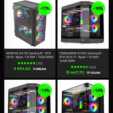
-17%
-10%
NEMESIS iX379C Gaming PC - RTX
CONQUEROR iX79Z2 Gaming PC -
5070 | Ryzen 7 8700F | 16GB DDR5
RTX 5070 TI | Ryzen 7 9700X |
32GB DDR5
(10)
(23)
Tilbud
9 654,62
Rabat
11 585,66
Tilbud
15 447,72
Rabat
17 102,90
-13%
-14%