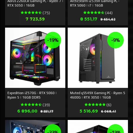
Aorus Z260CR Gaming PC - Ryzen 7 |
ArcticStorm iZ539X Gaming PC -
RTX 5050 | 16GB
RTX 5060 | i7 | 16GB
(75)
(44)
Pris
Tilbud
7 723,59
8 551,17
Rabat
9 654,62
-19%
-9%
Expedition iZ570G - RTX 5060 |
Muted qS549X Gaming PC - Ryzen 5
Ryzen 5 | 16GB DDR5
4600G | RTX 3050 | 16GB
(39)
(6)
Tilbud
Tilbud
6 896,00
Rabat
5 516,69
Rabat
8 551,17
6 068,41
-23%
-13%