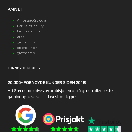
ANNET
Ambassadørprogram
B2B Sales Inquiry
Ledige stillinger
XFOIL
greencom.se
greencom.dk
greencom.fi
FORNØYDE KUNDER
20.000+ FORNØYDE KUNDER SIDEN 2018!
Vi i Greencom drives av ambisjonen om å gi den aller beste
gamingopplevelsen til lavest mulig pris!