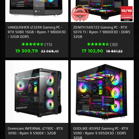
VANQUISHER iZ329X Gaming PC -
ZENITH hX97Z2 Gaming PC - RTX
RTX 5080 16GB | Ryzen 7 9800X3D
5070 TI | Ryzen 7 9800X3D | DDR5
| 32GB DDR5
32GB
(15)
(30)
Tilbud
Tilbud
19 309,79
Rabat
17 102,90
Rabat
22 068,41
19 861,52
Greencom INFERNAL iZ790C - RTX
GODLIKE iX599Z Gaming PC - RTX
3090 | Ryzen 9 5900X | 32GB
5090 | Ryzen 9 9950X3D | DDR5
32GB