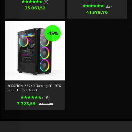
(6)
(22)
Pris
35 861,52
Pris
41 378,76
-15%
SCORPION iZ67XR Gaming PC - RTX
5060 TI | i5 | 16GB
(16)
Tilbud
7 723,59
Rabat
9 102,90