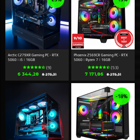
Arctic C279XR Gaming PC - RTX
Phoenix Z569CR Gaming PC - RTX
5060 | i5 | 16GB
5060 | Ryzen 7 | 16GB
(9)
(53)
Tilbud
Tilbud
6 344,28
Rabat
7 171,86
Rabat
8 275,31
8 275,31
-18%