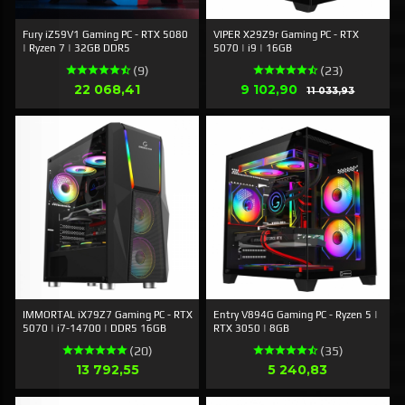
Fury iZ59V1 Gaming PC - RTX 5080
VIPER X29Z9r Gaming PC - RTX
| Ryzen 7 | 32GB DDR5
5070 | i9 | 16GB
(9)
(23)
Pris
Tilbud
22 068,41
9 102,90
Rabat
11 033,93
IMMORTAL iX79Z7 Gaming PC - RTX
Entry V894G Gaming PC - Ryzen 5 |
5070 | i7-14700 | DDR5 16GB
RTX 3050 | 8GB
(20)
(35)
Pris
Pris
13 792,55
5 240,83