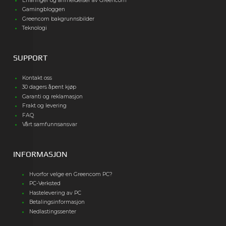
Erfaringer og anmeldelser av Greencom
Gamingbloggen
Greencom bakgrunnsbilder
Teknologi
SUPPORT
Kontakt oss
30 dagers åpent kjøp
Garanti og reklamasjon
Frakt og levering
FAQ
Vårt samfunnsansvar
INFORMASJON
Hvorfor velge en Greencom PC?
PC-Verksted
Hastelevering av PC
Betalingsinformasjon
Nedlastingssenter