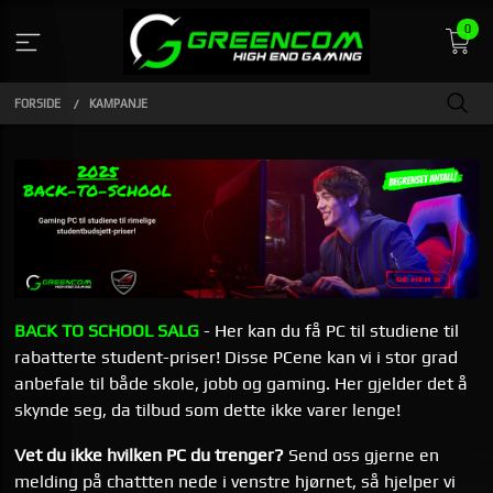
Gå
0
til
indhold
FORSIDE
KAMPANJE
BACK TO SCHOOL SALG
- Her kan du få PC til studiene til
rabatterte student-priser! Disse PCene kan vi i stor grad
anbefale til både skole, jobb og gaming. Her gjelder det å
skynde seg, da tilbud som dette ikke varer lenge!
Vet du ikke hvilken PC du trenger?
Send oss gjerne en
melding på chattten nede i venstre hjørnet, så hjelper vi