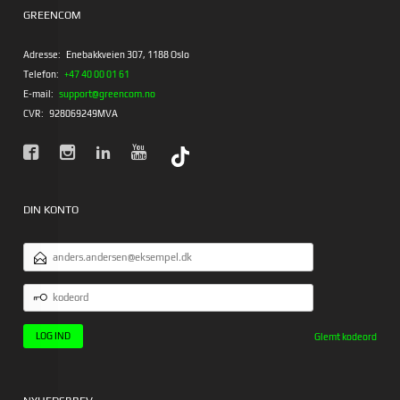
GREENCOM
Adresse:
Enebakkveien 307, 1188 Oslo
Telefon:
+47 40 00 01 61
E-mail:
support@greencom.no
CVR:
928069249MVA
DIN KONTO
EMAILADRESSE
KODEORD
Glemt kodeord