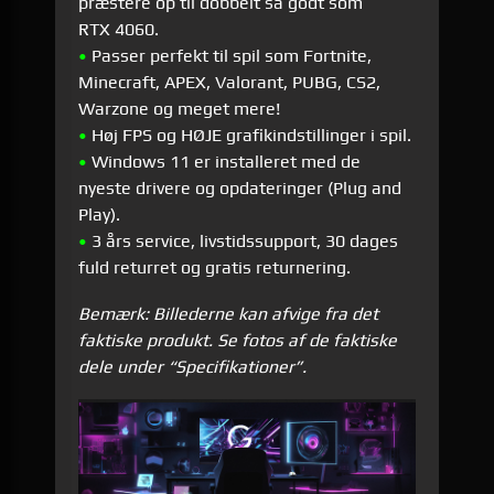
præstere op til dobbelt så godt som
RTX 4060.
•
Passer perfekt til spil som Fortnite,
Minecraft, APEX, Valorant, PUBG, CS2,
Warzone og meget mere!
•
Høj FPS og HØJE grafikindstillinger i spil.
•
Windows 11 er installeret med de
nyeste drivere og opdateringer (Plug and
Play).
•
3 års service, livstidssupport, 30 dages
fuld returret og gratis returnering.
Bemærk: Billederne kan afvige fra det
faktiske produkt. Se fotos af de faktiske
dele under “Specifikationer”.