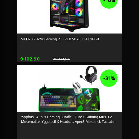
-18%
VIPER X29Z9r Gaming PC - RTX 5070 | i9 | 16GB
Tilbud
9 102,90
11 033,93
Rabat
-31%
Yggdrasil 4-in-1 Gaming Bundle - Fury X Gaming Mus, X2
Musematte, Yggdrasil X Headset, Apex6 Mekanisk Tastatur