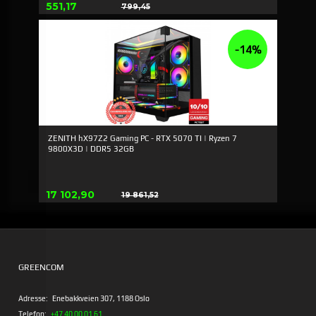
Tilbud
551,17
799,45
Rabat
-14%
ZENITH hX97Z2 Gaming PC - RTX 5070 TI | Ryzen 7
9800X3D | DDR5 32GB
Tilbud
17 102,90
19 861,52
Rabat
GREENCOM
Adresse:
Enebakkveien 307, 1188 Oslo
Telefon:
+47 40 00 01 61