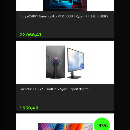
Fury iZ59V1 Gaming PC - RTX 5080 | Ryzen 7 | 32GB DDR5
Pris
22 068,41
Galactic X1 27" - 360Hz G-Sync E-sportskjerm
Pris
1 930,48
-33%