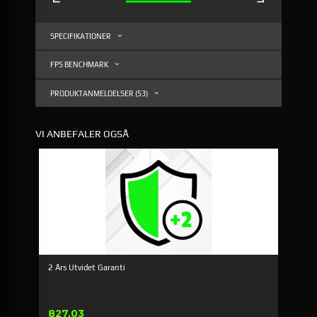
SPECIFIKATIONER
FPS BENCHMARK
PRODUKTANMELDELSER (53)
VI ANBEFALER OGSÅ
2 Års Utvidet Garanti
Pris
827,03