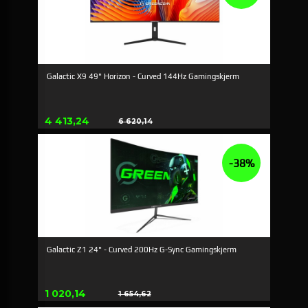
Galactic X9 49" Horizon - Curved 144Hz Gamingskjerm
Tilbud
4 413,24
6 620,14
Rabat
-38%
Galactic Z1 24" - Curved 200Hz G-Sync Gamingskjerm
Tilbud
1 020,14
1 654,62
Rabat