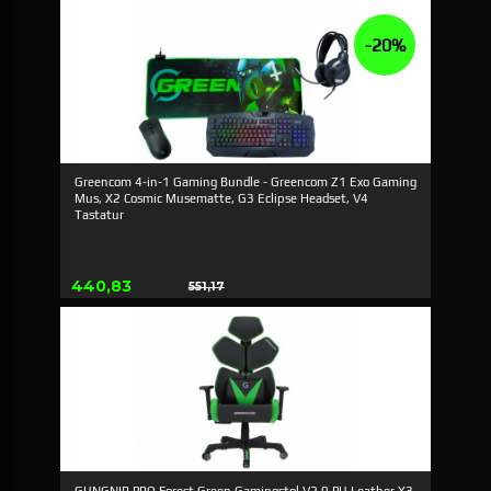
-20%
Greencom 4-in-1 Gaming Bundle - Greencom Z1 Exo Gaming
Mus, X2 Cosmic Musematte, G3 Eclipse Headset, V4
Tastatur
Tilbud
440,83
551,17
Rabat
GUNGNIR PRO Forest Green Gamingstol V2.0 PU Leather X3