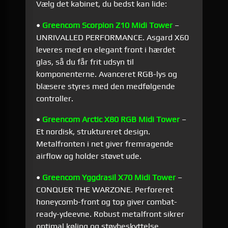
Vælg det kabinet, du bedst kan lide:
•
Greencom Scorpion Z10 Midi Tower
–
UNRIVALLED PERFORMANCE. Asgard X60
leveres med en elegant front i hærdet
glas, så du får frit udsyn til
komponenterne. Avanceret RGB-lys og
blæsere styres med den medfølgende
controller.
•
Greencom Arctic X80 RGB Midi Tower
–
Et nordisk, struktureret design.
Metalfronten i net giver fremragende
airflow og holder støvet ude.
•
Greencom Yggdrasil X70 Midi Tower
–
CONQUER THE WARZONE. Perforeret
honeycomb-front og ­top giver combat-
ready-ydeevne. Robust metalfront sikrer
optimal køling og støvbeskyttelse.