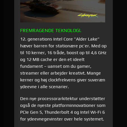
FREMRAGENDE TEKNOLOGI.
12. generations Intel Core ”Alder Lake”
hæver barren for stationære pc’er. Med op
til 10 kerner, 16 tråde, boost op til 4,6 GHz
og 12 MB cache er den et ideelt
fundament – uanset om du gamer,
streamer eller arbejder kreativt. Mange
kerner og høj clockfrekvens giver suveræn
ydeevne i alle scenarier.
Den nye processor­arkitektur understøtter
også de nyeste platform­innovationer som
PCIe Gen 5, Thunderbolt 4 og Intel Wi-Fi 6
for ydeevne­gevinster over hele systemet.