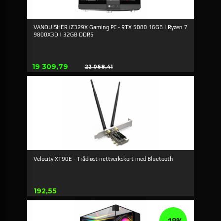
VANQUISHER iZ329X Gaming PC - RTX 5080 16GB | Ryzen 7
9800X3D | 32GB DDR5
Tilbud
19 309,79
22 068,41
Rabat
Velocity XT90E - Trådløst nettverkskort med Bluetooth
Pris
192,55