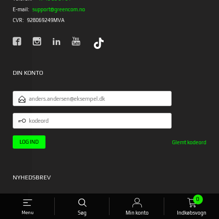
E-mail:
support@greencom.no
CVR:
928069249MVA
DIN KONTO
EMAILADRESSE
KODEORD
Glemt kodeord
NYHEDSBREV
0
Menu
Søg
Min konto
Indkøbsvogn