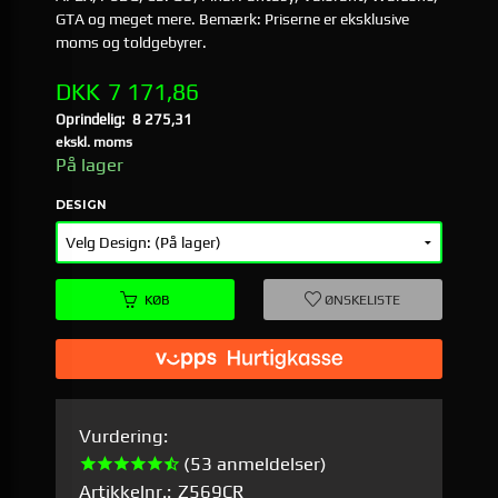
GTA og meget mere. Bemærk: Priserne er eksklusive
moms og toldgebyrer.
Tilbud
DKK
7 171,86
Oprindelig:
8 275,31
Rabat
ekskl. moms
På lager
DESIGN
KØB
ØNSKELISTE
Vurdering:
(53 anmeldelser)
Artikkelnr.:
Z569CR