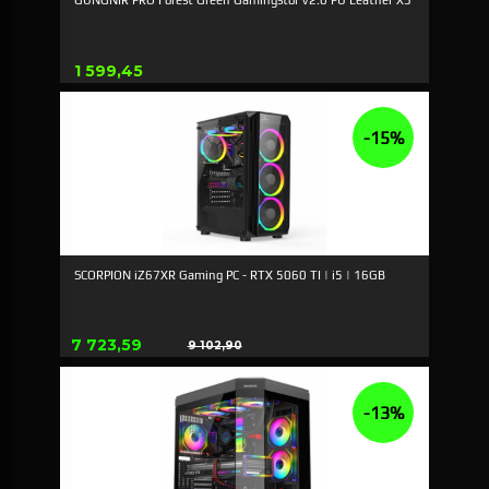
Pris
1 599,45
-15%
SCORPION iZ67XR Gaming PC - RTX 5060 TI | i5 | 16GB
Tilbud
7 723,59
9 102,90
Rabat
-13%