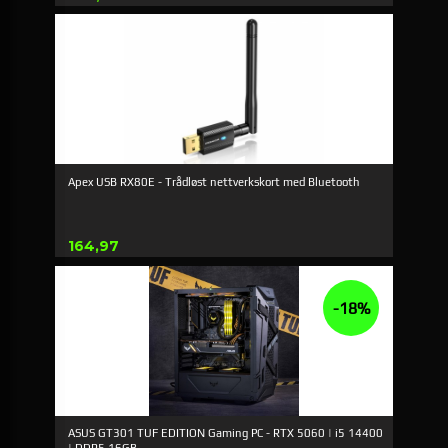
Apex USB RX80E - Trådløst nettverkskort med Bluetooth
Pris
164,97
-18%
ASUS GT301 TUF EDITION Gaming PC - RTX 5060 | i5 14400