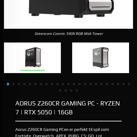
Greencom Cosmic 590X RGB Midi Tower
AORUS Z260CR GAMING PC - RYZEN
7 | RTX 5050 | 16GB
Aorus Z260CR Gaming PCen er perfekt til spil som
Fortnite, Overwatch, APEX, PUBG, CS: GO, LoL,