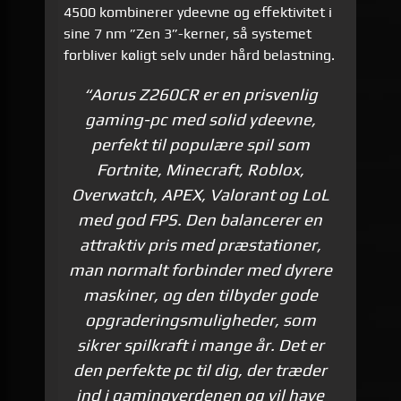
4500 kombinerer ydeevne og effektivitet i
sine 7 nm ”Zen 3”-kerner, så systemet
forbliver køligt selv under hård belastning.
“Aorus Z260CR er en prisvenlig
gaming-pc med solid ydeevne,
perfekt til populære spil som
Fortnite, Minecraft, Roblox,
Overwatch, APEX, Valorant og LoL
med god FPS. Den balancerer en
attraktiv pris med præstationer,
man normalt forbinder med dyrere
maskiner, og den tilbyder gode
opgraderings­muligheder, som
sikrer spil­kraft i mange år. Det er
den perfekte pc til dig, der træder
ind i gamingverdenen og vil have