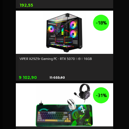
Pris
192,55
-18%
VIPER X29Z9r Gaming PC - RTX 5070 | i9 | 16GB
Tilbud
9 102,90
11 033,93
Rabat
-31%