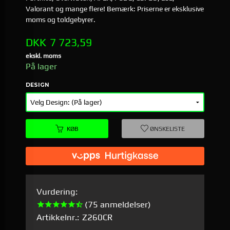
Valorant og mange flere! Bemærk: Priserne er eksklusive
moms og toldgebyrer.
Pris
DKK
7 723,59
ekskl. moms
På lager
DESIGN
KØB
ØNSKELISTE
Vurdering:
(75 anmeldelser)
Artikkelnr.:
Z260CR