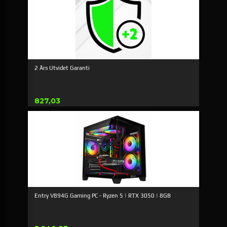
2 Års Utvidet Garanti
Pris
827,03
Entry V894G Gaming PC - Ryzen 5 | RTX 3050 | 8GB