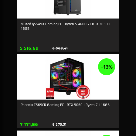
Muted qS549X Gaming PC - Ryzen 5 4600G | RTX 3050 |
16GB
Tilbud
5 516,69
6 068,41
Rabat
-13%
Phoenix Z569CR Gaming PC - RTX 5060 | Ryzen 7 | 16GB
Tilbud
7 171,86
8 275,31
Rabat