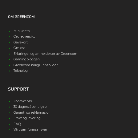
OM GREENCOM
Min konto
Ordreoversikt
Gavekort
Om oss
Erfaringer og anmeldelser av Greencom
Gamingbloggen
Greencom bakgrunnsbilder
Teknologi
SUPPORT
Kontakt oss
30 dagers åpent kjøp
Garanti og reklamasjon
Frakt og levering
FAQ
Vårt samfunnsansvar