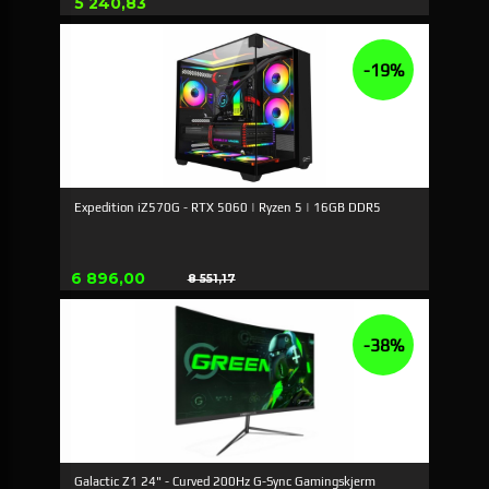
Pris
5 240,83
-19%
Expedition iZ570G - RTX 5060 | Ryzen 5 | 16GB DDR5
Tilbud
6 896,00
8 551,17
Rabat
-38%
Galactic Z1 24" - Curved 200Hz G-Sync Gamingskjerm