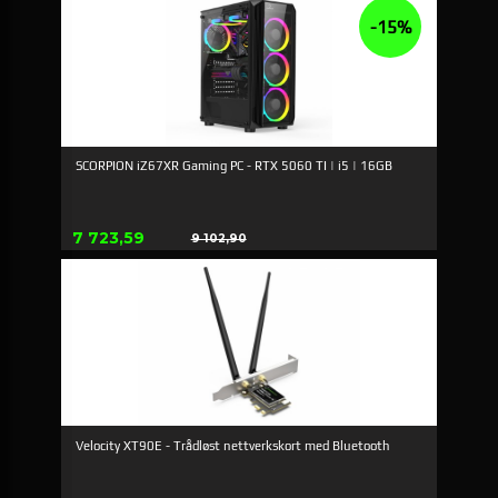
-15%
SCORPION iZ67XR Gaming PC - RTX 5060 TI | i5 | 16GB
Tilbud
7 723,59
9 102,90
Rabat
Velocity XT90E - Trådløst nettverkskort med Bluetooth