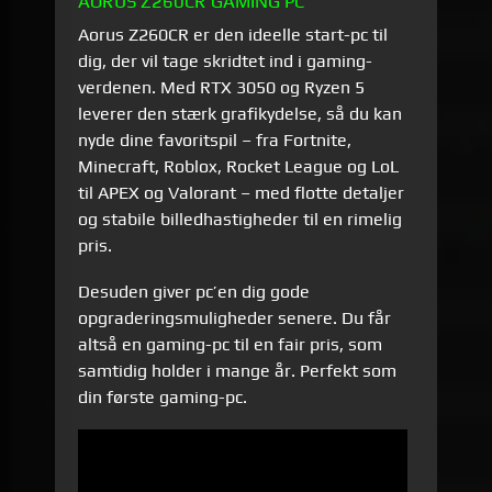
AORUS Z260CR GAMING PC
Aorus Z260CR er den ideelle start-pc til
dig, der vil tage skridtet ind i gaming­
verdenen. Med RTX 3050 og Ryzen 5
leverer den stærk grafikydelse, så du kan
nyde dine favoritspil – fra Fortnite,
Minecraft, Roblox, Rocket League og LoL
til APEX og Valorant – med flotte detaljer
og stabile billedhastigheder til en rimelig
pris.
Desuden giver pc’en dig gode
opgraderings­muligheder senere. Du får
altså en gaming-pc til en fair pris, som
samtidig holder i mange år. Perfekt som
din første gaming-pc.