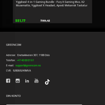
Yggdrasil 4-in-1 Gaming Bundle - Fury X Gaming Mus, X2
Musematte, Yggdrasil X Headset, Apex6 Mekanisk Tastatur
Tilbud
551,17
799,45
Rabat
GREENCOM
Adresse:
Enebakkveien 307, 1188 Oslo
Telefon:
+47 40 00 01 61
E-mail:
support@greencom.no
CVR:
928069249MVA
DIN KONTO