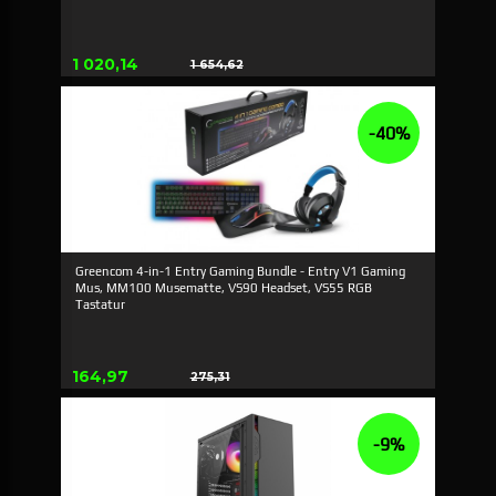
Tilbud
1 020,14
1 654,62
Rabat
-40%
Greencom 4-in-1 Entry Gaming Bundle - Entry V1 Gaming
Mus, MM100 Musematte, VS90 Headset, VS55 RGB
Tastatur
Tilbud
164,97
275,31
Rabat
-9%