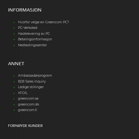
INFORMASJON
Hvorfor velge en Greencom PC?
PC-Verksted
Hastelevering av PC
Betalingsinformasjon
Nedlastingssenter
ANNET
Ambassadørprogram
B2B Sales Inquiry
Ledige stillinger
XFOIL
greencom.se
greencom.dk
greencom.fi
FORNØYDE KUNDER