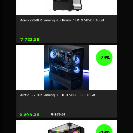
Aorus Z260CR Gaming PC - Ryzen 7 | RTX 5050 | 16GB
Pris
7 723,59
-23%
Arctic C279XR Gaming PC - RTX 5060 | i5 | 16GB
Tilbud
6 344,28
8 275,31
Rabat
-19%