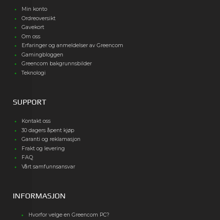
Min konto
Ordreoversikt
Gavekort
Om oss
Erfaringer og anmeldelser av Greencom
Gamingbloggen
Greencom bakgrunnsbilder
Teknologi
SUPPORT
Kontakt oss
30 dagers åpent kjøp
Garanti og reklamasjon
Frakt og levering
FAQ
Vårt samfunnsansvar
INFORMASJON
Hvorfor velge en Greencom PC?