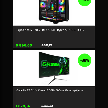
Expedition iZ570G - RTX 5060 | Ryzen 5 | 16GB DDR5
Tilbud
6 896,00
8 551,17
Rabat
-38%
Galactic Z1 24" - Curved 200Hz G-Sync Gamingskjerm
Tilbud
1 020,14
1 654,62