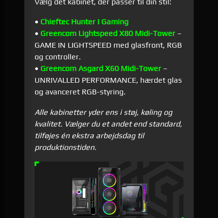
Vælg det kabinet, der passer til din stil:
•
Chieftec Hunter I Gaming
•
Greencom Lightspeed X80 Midi-Tower
–
GAME IN LIGHTSPEED med glasfront, RGB
og controller.
•
Greencom Asgard X60 Midi-Tower
–
UNRIVALLED PERFORMANCE, hærdet glas
og avanceret RGB-styring.
Alle kabinetter yder ens i støj, køling og
kvalitet. Vælger du et andet end standard,
tilføjes én ekstra arbejdsdag til
produktionstiden.