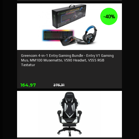
Rabat
-40%
Greencom 4-in-1 Entry Gaming Bundle - Entry V1 Gaming
Mus, MM100 Musematte, VS90 Headset, VS55 RGB
Tastatur
Tilbud
164,97
275,31
Rabat