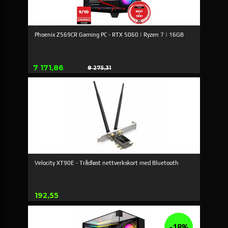
Phoenix Z569CR Gaming PC - RTX 5060 | Ryzen 7 | 16GB
Tilbud
7 171,86
8 275,31
Rabat
Velocity XT90E - Trådløst nettverkskort med Bluetooth
Pris
192,55
-18%