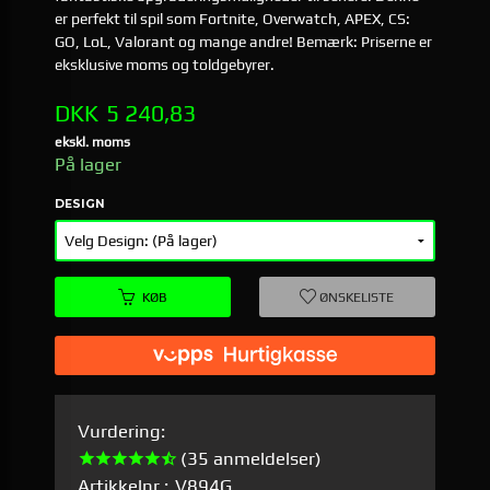
er perfekt til spil som Fortnite, Overwatch, APEX, CS:
GO, LoL, Valorant og mange andre! Bemærk: Priserne er
eksklusive moms og toldgebyrer.
Pris
DKK
5 240,83
ekskl. moms
På lager
DESIGN
KØB
ØNSKELISTE
Vurdering:
(35 anmeldelser)
Artikkelnr.:
V894G