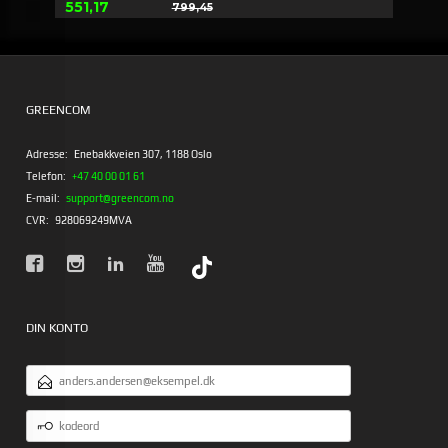
Tilbud
551,17
799,45
Rabat
GREENCOM
Adresse:
Enebakkveien 307, 1188 Oslo
Telefon:
+47 40 00 01 61
E-mail:
support@greencom.no
CVR:
928069249MVA
DIN KONTO
EMAILADRESSE
KODEORD