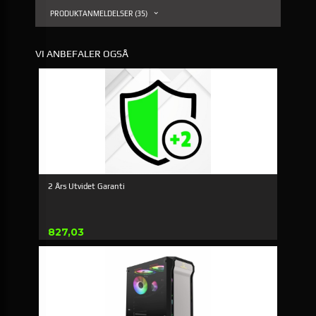
PRODUKTANMELDELSER (35)
VI ANBEFALER OGSÅ
2 Års Utvidet Garanti
Pris
827,03