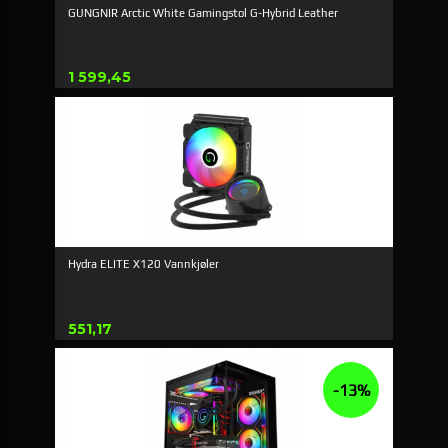
GUNGNIR Arctic White Gamingstol G-Hybrid Leather
Pris
1 599,45
Hydra ELITE X120 Vannkjøler
Pris
551,17
-13%