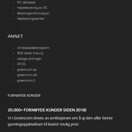
PC-Verksted
Hastelevering av PC
Betalingsinformasjon
Nedlastingssenter
ANNET
Ambassadørprogram
B2B Sales Inquiry
Ledige stillinger
XFOIL
greencom.se
greencom.dk
greencom.fi
FORNØYDE KUNDER
20.000+ FORNØYDE KUNDER SIDEN 2018!
Vi i Greencom drives av ambisjonen om å gi den aller beste
gamingopplevelsen til lavest mulig pris!