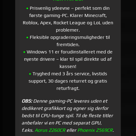
•
Prisvenlig ydeevne – perfekt som din
første gaming-PC. Klarer Minecraft,
Roblox, Apex, Rocket League og LoL uden
problemer.
•
Fleksible opgraderings­muligheder til
fremtiden.
•
Windows 11 er forudinstalleret med de
nyeste drivere – klar til spil direkte ud af
kassen!
•
Tryghed med 3 års service, livstids
support, 30 dages returret og gratis
returfragt.
OBS:
Denne gaming-PC leveres uden et
dedikeret grafikkort og egner sig derfor
bedst til CPU-tunge spil. Til de fleste titler
anbefaler vi en PC med separat GPU,
f.eks.
Aorus Z260CR
eller
Phoenix Z569CR
.