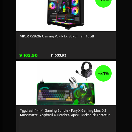
VIPER X29Z9r Gaming PC - RTX 5070 | i9 | 16GB
Tilbud
9 102,90
11 033,93
Rabat
-31%
Yggdrasil 4-in-1 Gaming Bundle - Fury X Gaming Mus, X2
Musematte, Yggdrasil X Headset, Apex6 Mekanisk Tastatur